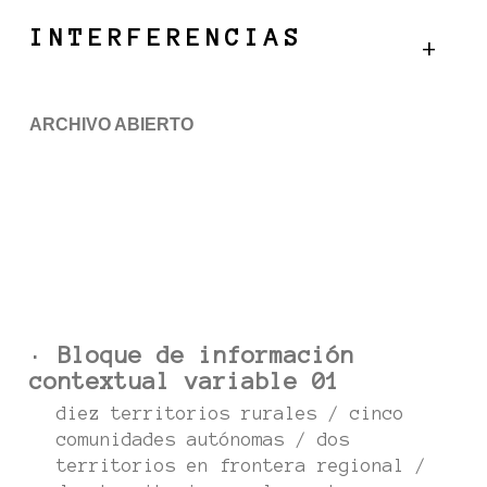
Skip
Menu
INTERFERENCIAS
to
main
content
ARCHIVO ABIERTO
· Bloque de información
contextual variable 01
diez territorios rurales / cinco
comunidades autónomas / dos
territorios en frontera regional /