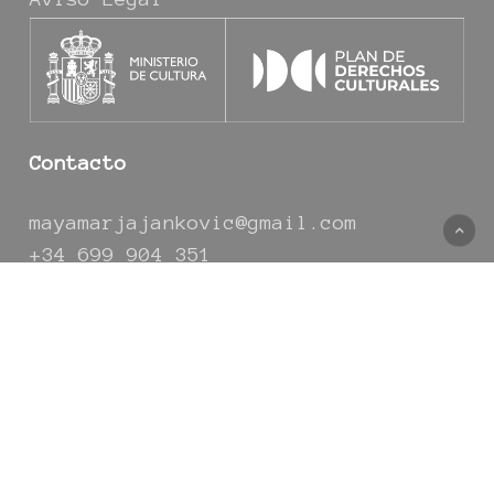
Contacto
mayamarjajankovic@gmail.com
+34 699 904 351
Interferencias 2026 © Desarrollado por
Boreal Open Systems S.L.