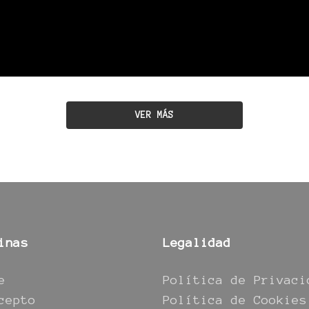
VER MÁS
inas
Legalidad
e
Política de Privaci
cepto
Política de Cookies