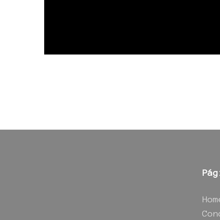
Pág
Hom
Con